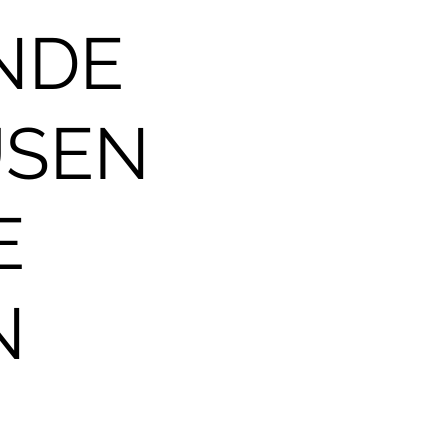
NDE
USEN
E
N