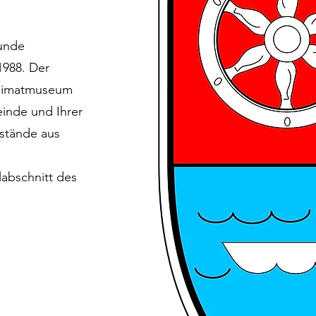
kunde
1988. Der
Heimatmuseum
einde und Ihrer
stände aus
labschnitt des