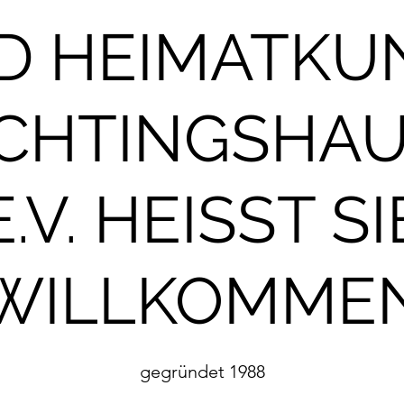
D HEIMATKU
CHTINGSHA
E.V. HEISST SI
WILLKOMME
gegründet 1988